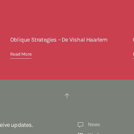
Oblique Strategies – De Vishal Haarlem
Read More
News
ceive updates.