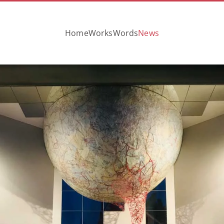
Home
Works
Words
News