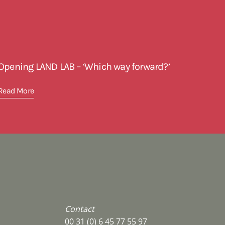
Opening LAND LAB – ‘Which way forward?’
Read More
Contact
00 31 (0) 6 45 77 55 97