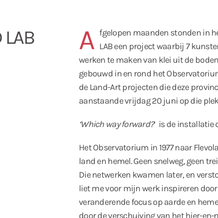
A
 LAB
fgelopen maanden stonden in he
LAB een project waarbij 7 kuns
werken te maken van klei uit de bodem
gebouwd in en rond het Observatorium
de Land-Art projecten die deze provinci
aanstaande vrijdag 20 juni op die ple
‘Which way forward?
‘
is de installatie
Het Observatorium in 1977 naar Flevol
land en hemel. Geen snelweg, geen tre
Die netwerken kwamen later, en verstor
liet me voor mijn werk inspireren door
veranderende focus op aarde en heme
door de verschuiving van het hier-en-