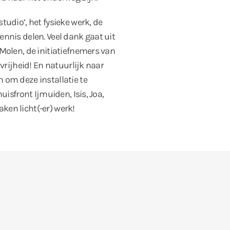
tudio’, het fysieke werk, de
nnis delen. Veel dank gaat uit
Molen, de initiatiefnemers van
tvrijheid! En natuurlijk naar
 om deze installatie te
uisfront Ijmuiden, Isis, Joa,
en licht(-er) werk!