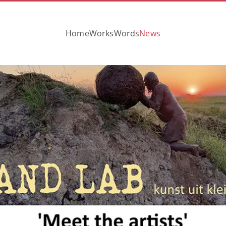
Home
Works
Words
News