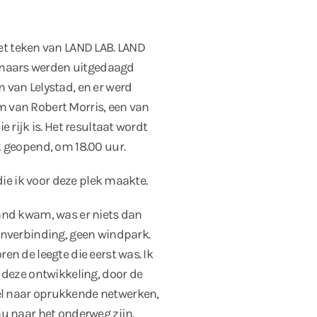
t teken van LAND LAB. LAND
tenaars werden uitgedaagd
 van Lelystad, en er werd
 van Robert Morris, een van
e rijk is. Het resultaat wordt
k geopend, om 18.00 uur.
 die ik voor deze plek maakte.
and kwam, was er niets dan
inverbinding, geen windpark.
en de leegte die eerst was. Ik
 deze ontwikkeling, door de
l naar oprukkende netwerken,
nu naar het onderweg zijn.