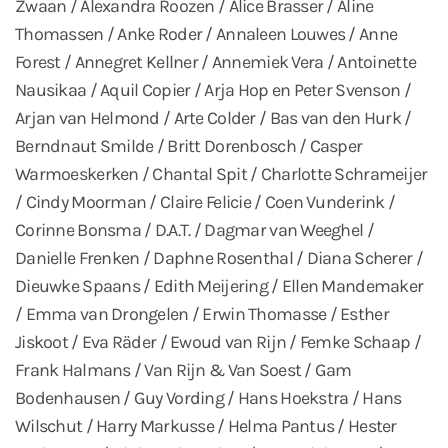
Zwaan / Alexandra Roozen / Alice Brasser / Aline
Thomassen / Anke Roder / Annaleen Louwes / Anne
Forest / Annegret Kellner / Annemiek Vera / Antoinette
Nausikaa / Aquil Copier / Arja Hop en Peter Svenson /
Arjan van Helmond / Arte Colder / Bas van den Hurk /
Berndnaut Smilde / Britt Dorenbosch / Casper
Warmoeskerken / Chantal Spit / Charlotte Schrameijer
/ Cindy Moorman / Claire Felicie / Coen Vunderink /
Corinne Bonsma / D.A.T. / Dagmar van Weeghel /
Danielle Frenken / Daphne Rosenthal / Diana Scherer /
Dieuwke Spaans / Edith Meijering / Ellen Mandemaker
/ Emma van Drongelen / Erwin Thomasse / Esther
Jiskoot / Eva Räder / Ewoud van Rijn / Femke Schaap /
Frank Halmans / Van Rijn & Van Soest / Gam
Bodenhausen / Guy Vording / Hans Hoekstra / Hans
Wilschut / Harry Markusse / Helma Pantus / Hester