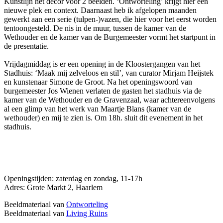
Kunstlijn het decor voor 2 beelden. ‘Ontworteling’ krijgt hier een
nieuwe plek en context. Daarnaast heb ik afgelopen maanden
gewerkt aan een serie (tulpen-)vazen, die hier voor het eerst worden
tentoongesteld. De nis in de muur, tussen de kamer van de
Wethouder en de kamer van de Burgemeester vormt het startpunt in
de presentatie.
Vrijdagmiddag is er een opening in de Kloostergangen van het
Stadhuis: ‘Maak mij zelveloos en stil’, van curator Mirjam Heijstek
en kunstenaar Simone de Groot. Na het openingswoord van
burgemeester Jos Wienen verlaten de gasten het stadhuis via de
kamer van de Wethouder en de Gravenzaal, waar achtereenvolgens
al een glimp van het werk van Maartje Blans (kamer van de
wethouder) en mij te zien is. Om 18h. sluit dit evenement in het
stadhuis.
Openingstijden: zaterdag en zondag, 11-17h
Adres: Grote Markt 2, Haarlem
Beeldmateriaal van
Ontworteling
Beeldmateriaal van
Living Ruins