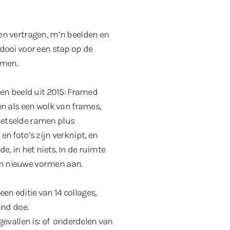
len vertragen, m’n beelden en
idooi voor een stap op de
omen.
een beeld uit 2015: Framed
en als een wolk van frames,
metselde ramen plus
n foto’s zijn verknipt, en
e, in het niets. In de ruimte
n nieuwe vormen aan.
n editie van 14 collages,
and doe.
gevallen is: of onderdelen van