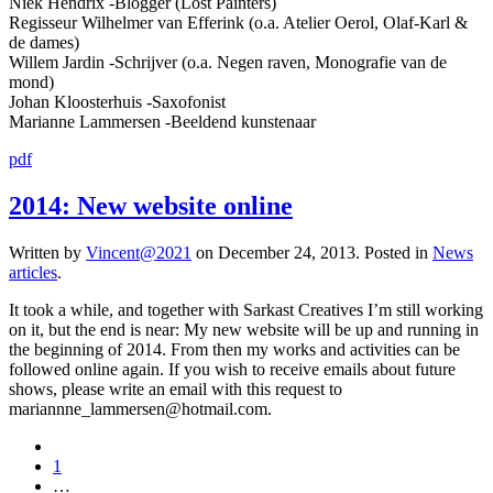
Niek Hendrix -Blogger (Lost Painters)
Regisseur Wilhelmer van Efferink (o.a. Atelier Oerol, Olaf-Karl &
de dames)
Willem Jardin -Schrijver (o.a. Negen raven, Monografie van de
mond)
Johan Kloosterhuis -Saxofonist
Marianne Lammersen -Beeldend kunstenaar
pdf
2014: New website online
Written by
Vincent@2021
on
December 24, 2013
. Posted in
News
articles
.
It took a while, and together with Sarkast Creatives I’m still working
on it, but the end is near: My new website will be up and running in
the beginning of 2014. From then my works and activities can be
followed online again. If you wish to receive emails about future
shows, please write an email with this request to
mariannne_lammersen@hotmail.com.
1
…